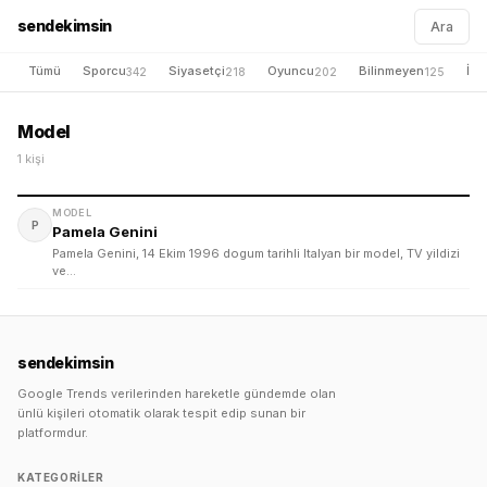
sendekimsin
Ara
Tümü
Sporcu
Siyasetçi
Oyuncu
Bilinmeyen
İş 
342
218
202
125
Model
1 kişi
MODEL
P
Pamela Genini
Pamela Genini, 14 Ekim 1996 dogum tarihli Italyan bir model, TV yildizi
ve…
sendekimsin
Google Trends verilerinden hareketle gündemde olan
ünlü kişileri otomatik olarak tespit edip sunan bir
platformdur.
KATEGORILER