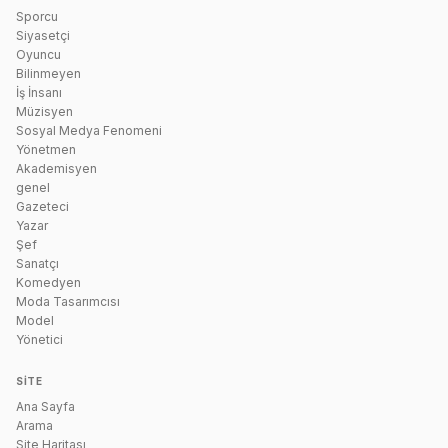
Sporcu
Siyasetçi
Oyuncu
Bilinmeyen
İş İnsanı
Müzisyen
Sosyal Medya Fenomeni
Yönetmen
Akademisyen
genel
Gazeteci
Yazar
Şef
Sanatçı
Komedyen
Moda Tasarımcısı
Model
Yönetici
SITE
Ana Sayfa
Arama
Site Haritası