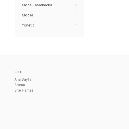
Moda Tasarımcısı
2
Model
1
Yönetici
1
SITE
Ana Sayfa
Arama
Site Haritası