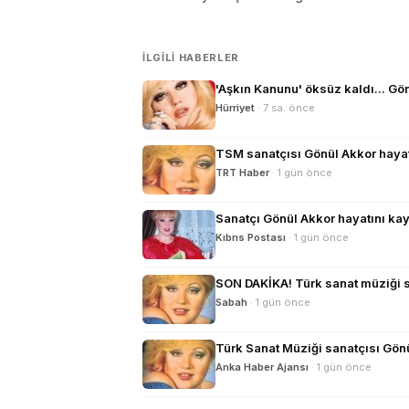
İLGILI HABERLER
'Aşkın Kanunu' öksüz kaldı... Gö
Hürriyet
· 7 sa. önce
TSM sanatçısı Gönül Akkor hayat
TRT Haber
· 1 gün önce
Sanatçı Gönül Akkor hayatını kay
Kıbrıs Postası
· 1 gün önce
SON DAKİKA! Türk sanat müziği san
Sabah
· 1 gün önce
Türk Sanat Müziği sanatçısı Gönü
Anka Haber Ajansı
· 1 gün önce