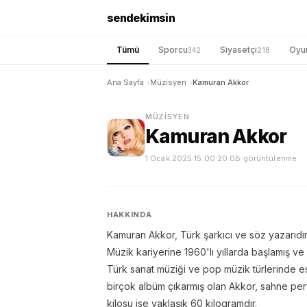
sendekimsin
Tümü
Sporcu
Siyasetçi
Oyu
342
218
Ana Sayfa
Müzisyen
Kamuran Akkor
MÜZISYEN
Kamuran Akkor
1 Ocak 2025 15:00
·
20.0B görüntülenme
HAKKINDA
Kamuran Akkor, Türk şarkıcı ve söz yazarıdır
Müzik kariyerine 1960'lı yıllarda başlamış ve öz
Türk sanat müziği ve pop müzik türlerinde e
birçok albüm çıkarmış olan Akkor, sahne perf
kilosu ise yaklaşık 60 kilogramdır.