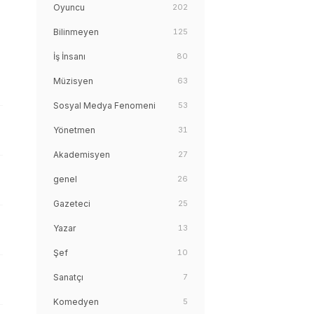
Oyuncu
202
Bilinmeyen
125
İş İnsanı
80
Müzisyen
63
Sosyal Medya Fenomeni
53
Yönetmen
31
Akademisyen
27
genel
26
Gazeteci
25
Yazar
13
Şef
10
Sanatçı
7
Komedyen
5