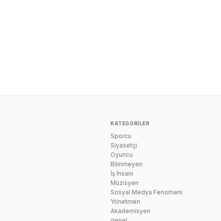
KATEGORILER
Sporcu
n
Siyasetçi
Oyuncu
Bilinmeyen
İş İnsanı
Müzisyen
Sosyal Medya Fenomeni
Yönetmen
Akademisyen
genel