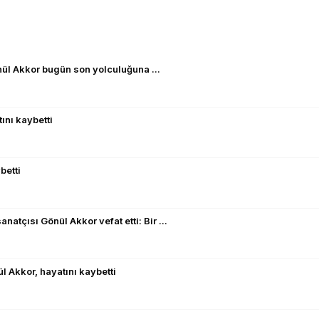
nül Akkor bugün son yolculuğuna ...
ını kaybetti
betti
atçısı Gönül Akkor vefat etti: Bir ...
l Akkor, hayatını kaybetti