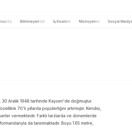
ncu
Bilinmeyen
İş İnsanı
Müzisyen
Sosyal Medy
202
125
80
63
. 30 Aralık 1948 tarihinde Kayseri'de doğmuştur.
ellikle 70'li yıllarda popülerliğini artırmıştır. Kendisi,
serler vermektedir. Farklı tarzlarda ve dönemlerde
ormanslarıyla da tanınmaktadır. Boyu 1.65 metre,