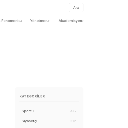
Ara
a Fenomeni
Yönetmen
Akademisyen
genel
Gazete
53
31
27
26
KATEGORILER
Sporcu
342
Siyasetçi
218