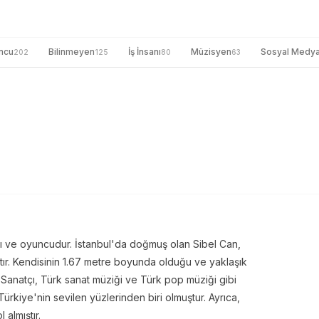
ncu
Bilinmeyen
İş İnsanı
Müzisyen
Sosyal Medy
202
125
80
63
ı ve oyuncudur. İstanbul'da doğmuş olan Sibel Can,
tır. Kendisinin 1.67 metre boyunda olduğu ve yaklaşık
. Sanatçı, Türk sanat müziği ve Türk pop müziği gibi
Türkiye'nin sevilen yüzlerinden biri olmuştur. Ayrıca,
almıştır.