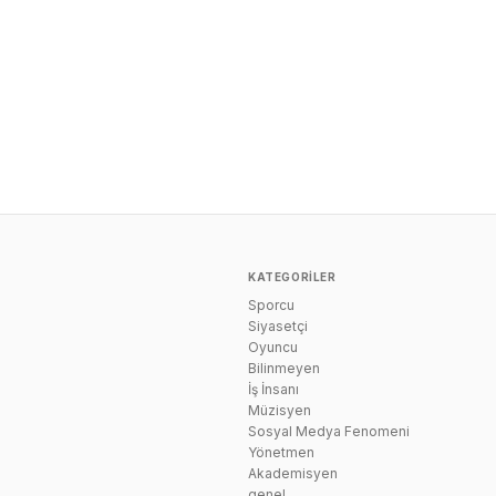
KATEGORILER
Sporcu
n
Siyasetçi
Oyuncu
Bilinmeyen
İş İnsanı
Müzisyen
Sosyal Medya Fenomeni
Yönetmen
Akademisyen
genel