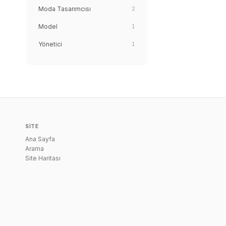
Moda Tasarımcısı
2
Model
1
Yönetici
1
SITE
Ana Sayfa
Arama
Site Haritası