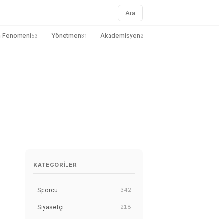
Ara
a Fenomeni
Yönetmen
Akademisyen
genel
Gazete
53
31
27
26
KATEGORILER
Sporcu
342
Siyasetçi
218