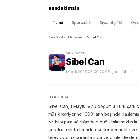
sendekimsin
Tümü
Sporcu
Siyasetçi
Oyu
342
218
Ana Sayfa
Müzisyen
Sibel Can
MÜZISYEN
Sibel Can
1 Ocak 2025 03:00
·
20.0B görüntülenme
HAKKINDA
Sibel Can, 1 Mayıs 1970 doğumlu Türk şarkıc
müzik kariyerine 1990'ların başında başlamış
57 kilogram ağırlığında olduğu bilinmektedir
çeşitli müzik türlerinde eserler vermekte ve 
televizyon programlarında ve dizilerde de rol 