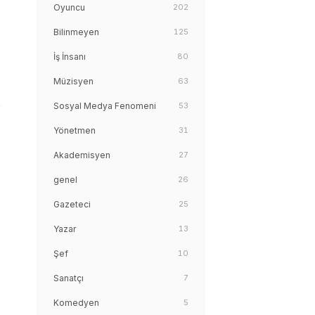
Oyuncu
202
Bilinmeyen
125
İş İnsanı
80
Müzisyen
63
Sosyal Medya Fenomeni
53
Yönetmen
31
Akademisyen
27
genel
26
Gazeteci
25
Yazar
13
Şef
10
Sanatçı
7
Komedyen
5