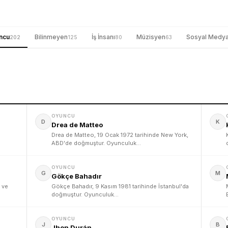
ncu
Bilinmeyen
İş İnsanı
Müzisyen
Sosyal Medy
202
125
80
63
OYUNCU
D
K
Drea de Matteo
Drea de Matteo, 19 Ocak 1972 tarihinde New York,
ABD'de doğmuştur. Oyunculuk…
OYUNCU
G
M
Gökçe Bahadır
 ve
Gökçe Bahadır, 9 Kasım 1981 tarihinde İstanbul'da
doğmuştur. Oyunculuk…
OYUNCU
J
B
Jhon Durán