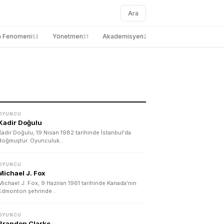
Ara
a Fenomeni
Yönetmen
Akademisyen
genel
Gazete
53
31
27
26
OYUNCU
Kadir Doğulu
Kadir Doğulu, 19 Nisan 1982 tarihinde İstanbul'da
doğmuştur. Oyunculuk…
OYUNCU
Michael J. Fox
Michael J. Fox, 9 Haziran 1961 tarihinde Kanada'nın
Edmonton şehrinde…
OYUNCU
Brandon Clarke