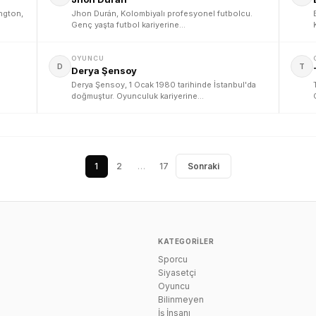
ngton,
Jhon Durán, Kolombiyalı profesyonel futbolcu.
Genç yaşta futbol kariyerine…
OYUNCU
D
T
Derya Şensoy
Derya Şensoy, 1 Ocak 1980 tarihinde İstanbul'da
doğmuştur. Oyunculuk kariyerine…
1
2
…
17
Sonraki
KATEGORILER
Sporcu
n
Siyasetçi
Oyuncu
Bilinmeyen
İş İnsanı