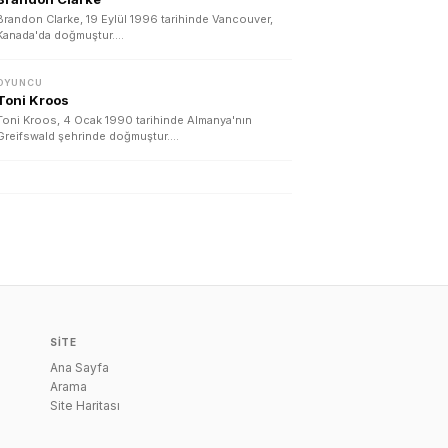
Brandon Clarke, 19 Eylül 1996 tarihinde Vancouver,
Kanada'da doğmuştur.…
OYUNCU
Toni Kroos
Toni Kroos, 4 Ocak 1990 tarihinde Almanya'nın
Greifswald şehrinde doğmuştur.…
SITE
Ana Sayfa
Arama
Site Haritası