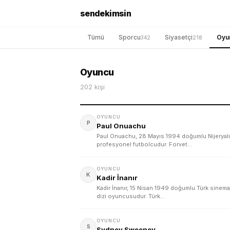
sendekimsin
Tümü
Sporcu
Siyasetçi
Oyu
342
218
Oyuncu
202 kişi
OYUNCU
P
Paul Onuachu
Paul Onuachu, 28 Mayıs 1994 doğumlu Nijeryalı
profesyonel futbolcudur. Forvet…
OYUNCU
K
Kadir İnanır
Kadir İnanır, 15 Nisan 1949 doğumlu Türk sinema
dizi oyuncusudur. Türk…
OYUNCU
S
Sydney Sweeney