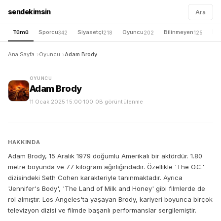
sendekimsin
Ara
Tümü
Sporcu
Siyasetçi
Oyuncu
Bilinmeyen
İş 
342
218
202
125
Ana Sayfa
Oyuncu
Adam Brody
OYUNCU
Adam Brody
11 Ocak 2025 15:00
·
100.0B görüntülenme
HAKKINDA
Adam Brody, 15 Aralık 1979 doğumlu Amerikalı bir aktördür. 1.80
metre boyunda ve 77 kilogram ağırlığındadır. Özellikle 'The O.C.'
dizisindeki Seth Cohen karakteriyle tanınmaktadır. Ayrıca
'Jennifer's Body', 'The Land of Milk and Honey' gibi filmlerde de
rol almıştır. Los Angeles'ta yaşayan Brody, kariyeri boyunca birçok
televizyon dizisi ve filmde başarılı performanslar sergilemiştir.