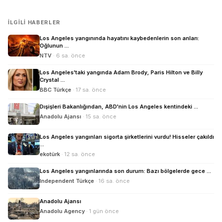
İLGILI HABERLER
Los Angeles yangınında hayatını kaybedenlerin son anları:
Oğlunun ...
NTV
· 6 sa. önce
Los Angeles'taki yangında Adam Brody, Paris Hilton ve Billy
Crystal ...
BBC Türkçe
· 17 sa. önce
Dışişleri Bakanlığından, ABD'nin Los Angeles kentindeki ...
Anadolu Ajansı
· 15 sa. önce
Los Angeles yangınları sigorta şirketlerini vurdu! Hisseler çakıldı
...
ekotürk
· 12 sa. önce
Los Angeles yangınlarında son durum: Bazı bölgelerde gece ...
Independent Türkçe
· 16 sa. önce
Anadolu Ajansı
Anadolu Agency
· 1 gün önce