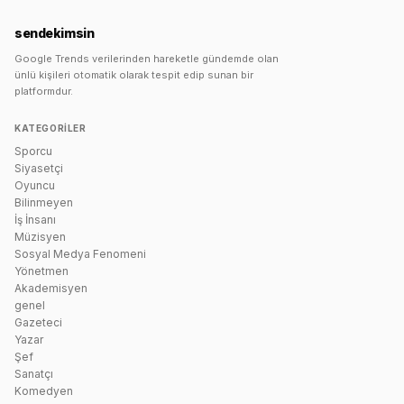
sendekimsin
Google Trends verilerinden hareketle gündemde olan
ünlü kişileri otomatik olarak tespit edip sunan bir
platformdur.
KATEGORILER
Sporcu
Siyasetçi
Oyuncu
Bilinmeyen
İş İnsanı
Müzisyen
Sosyal Medya Fenomeni
Yönetmen
Akademisyen
genel
Gazeteci
Yazar
Şef
Sanatçı
Komedyen