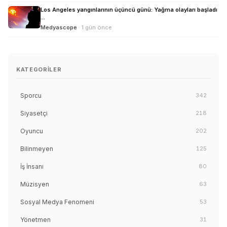
Los Angeles yangınlarının üçüncü günü: Yağma olayları başladı
...
Medyascope
· 1 gün önce
KATEGORILER
Sporcu
342
Siyasetçi
218
Oyuncu
202
Bilinmeyen
125
İş İnsanı
80
Müzisyen
63
Sosyal Medya Fenomeni
53
Yönetmen
31