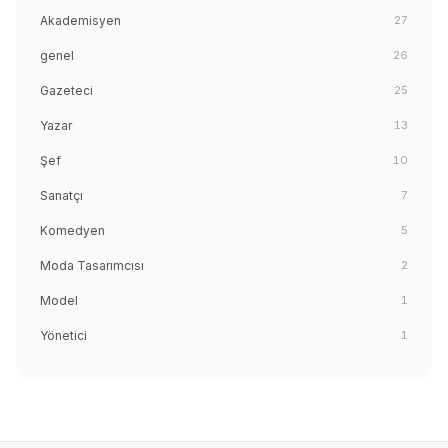
Akademisyen
27
genel
26
Gazeteci
25
Yazar
13
Şef
10
Sanatçı
7
Komedyen
5
Moda Tasarımcısı
2
Model
1
Yönetici
1