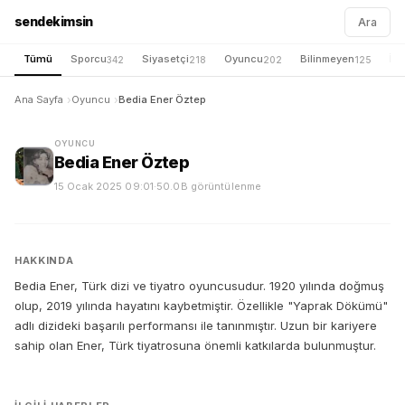
sendekimsin
Ara
Tümü
Sporcu
Siyasetçi
Oyuncu
Bilinmeyen
İş 
342
218
202
125
Ana Sayfa
Oyuncu
Bedia Ener Öztep
OYUNCU
Bedia Ener Öztep
15 Ocak 2025 09:01
·
50.0B görüntülenme
HAKKINDA
Bedia Ener, Türk dizi ve tiyatro oyuncusudur. 1920 yılında doğmuş
olup, 2019 yılında hayatını kaybetmiştir. Özellikle "Yaprak Dökümü"
adlı dizideki başarılı performansı ile tanınmıştır. Uzun bir kariyere
sahip olan Ener, Türk tiyatrosuna önemli katkılarda bulunmuştur.