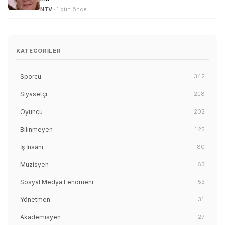
NTV
· 1 gün önce
KATEGORILER
Sporcu
342
Siyasetçi
218
Oyuncu
202
Bilinmeyen
125
İş İnsanı
80
Müzisyen
63
Sosyal Medya Fenomeni
53
Yönetmen
31
Akademisyen
27