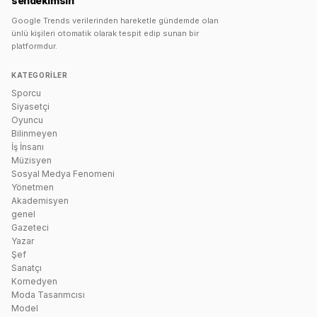
sendekimsin
Google Trends verilerinden hareketle gündemde olan
ünlü kişileri otomatik olarak tespit edip sunan bir
platformdur.
KATEGORILER
Sporcu
Siyasetçi
Oyuncu
Bilinmeyen
İş İnsanı
Müzisyen
Sosyal Medya Fenomeni
Yönetmen
Akademisyen
genel
Gazeteci
Yazar
Şef
Sanatçı
Komedyen
Moda Tasarımcısı
Model