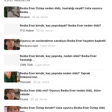
İLGILI HABERLER
Bedia Ener Öztep neden öldü, hastalığı neydi? Usta oyuncu
Bedia ...
Ahaber
· 15 sa. önce
Bedia Ener kimdir, kaç yaşındaydı? Bedia Ener neden öldü?
İTO Haber
· 22 sa. önce
Oyuncu ve seslendirme sanatçısı Bedia Ener hayatını kaybetti
Medyascope
· 1 gün önce
Bedia Ener kimdir, kaç yaşında, neden öldü? Bedia Ener
hastalığı ...
CNN Türk
· 1 gün önce
Bedia Ener kimdir, kaç yaşında neden öldü? Yaprak
Dökümü'nün ...
Hürriyet
· 22 sa. önce
Bedia Ener öldü mü? Oyuncu Bedia Ener neden öldü, ölüm
sebebi ...
Posta
· 20 sa. önce
Bedia Ener Öztep kimdir? Usta oyuncu Bedia Ener Öztep öldü
mü ...