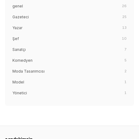
genel
26
Gazeteci
25
Yazar
13
Şef
10
Sanatçı
7
Komedyen
5
Moda Tasarımcısı
2
Model
1
Yönetici
1