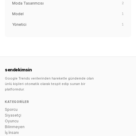
Moda Tasarımcısı
2
Model
1
Yönetici
1
sendekimsin
Google Trends verilerinden hareketle gündemde olan
ünlü kişileri otomatik olarak tespit edip sunan bir
platformdur.
KATEGORILER
Sporcu
Siyasetçi
Oyuncu
Bilinmeyen
İş İnsanı