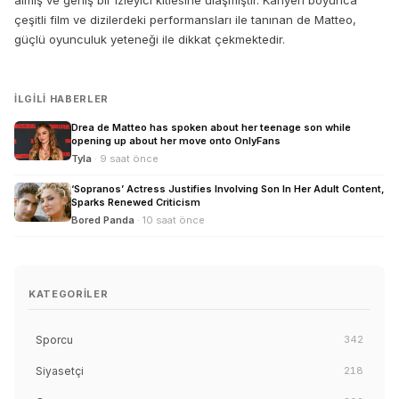
almış ve geniş bir izleyici kitlesine ulaşmıştır. Kariyeri boyunca
çeşitli film ve dizilerdeki performansları ile tanınan de Matteo,
güçlü oyunculuk yeteneği ile dikkat çekmektedir.
İLGILI HABERLER
Drea de Matteo has spoken about her teenage son while
opening up about her move onto OnlyFans
Tyla
· 9 saat önce
‘Sopranos’ Actress Justifies Involving Son In Her Adult Content,
Sparks Renewed Criticism
Bored Panda
· 10 saat önce
KATEGORILER
Sporcu
342
Siyasetçi
218