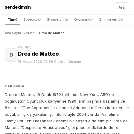
sendekimsin
Ara
Tümü
Sporcu
Siyasetçi
Oyuncu
Bilinmeyen
İş 
342
218
202
125
Ana Sayfa
Oyuncu
Drea de Matteo
OYUNCU
Drea de Matteo
D
16 Mayıs 2026 03:59
·
0 görüntülenme
HAKKINDA
Drea de Matteo, 19 Ocak 1972 tarihinde New York, ABD'de
doğmuştur. Oyunculuk kariyerine 1990'ların başında başlamış ve
özellikle "The Sopranos" dizisindeki Adriana La Cerva karakteri ile
büyük bir çıkış yakalamıştır. Bu rolüyle 2004 yılında Primetime
Emmy Ödülü'nü kazanarak önemli bir başarı elde etmiştir. Drea de
Matteo, "Desperate Housewives" gibi popüler dizilerde de rol