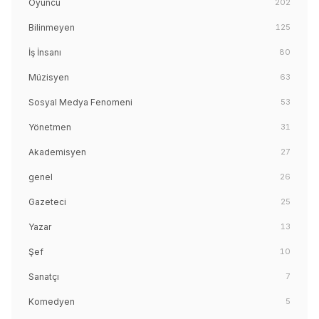
Oyuncu
202
Bilinmeyen
125
İş İnsanı
80
Müzisyen
63
Sosyal Medya Fenomeni
53
Yönetmen
31
Akademisyen
27
genel
26
Gazeteci
25
Yazar
13
Şef
10
Sanatçı
7
Komedyen
5