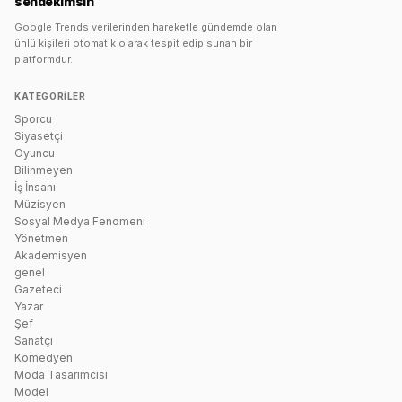
sendekimsin
Google Trends verilerinden hareketle gündemde olan
ünlü kişileri otomatik olarak tespit edip sunan bir
platformdur.
KATEGORILER
Sporcu
Siyasetçi
Oyuncu
Bilinmeyen
İş İnsanı
Müzisyen
Sosyal Medya Fenomeni
Yönetmen
Akademisyen
genel
Gazeteci
Yazar
Şef
Sanatçı
Komedyen
Moda Tasarımcısı
Model