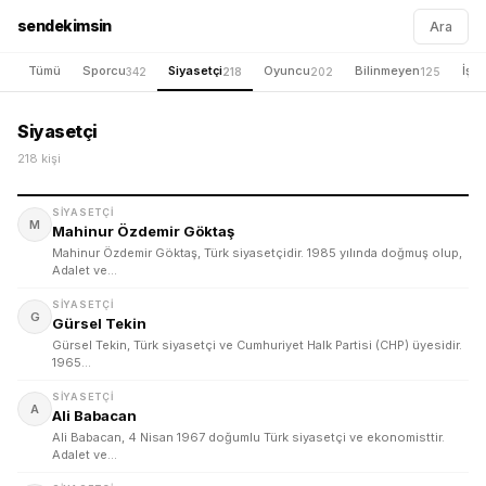
sendekimsin
Ara
Tümü
Sporcu
Siyasetçi
Oyuncu
Bilinmeyen
İş İ
342
218
202
125
Siyasetçi
218 kişi
SIYASETÇI
M
Mahinur Özdemir Göktaş
Mahinur Özdemir Göktaş, Türk siyasetçidir. 1985 yılında doğmuş olup,
Adalet ve…
SIYASETÇI
G
Gürsel Tekin
Gürsel Tekin, Türk siyasetçi ve Cumhuriyet Halk Partisi (CHP) üyesidir.
1965…
SIYASETÇI
A
Ali Babacan
Ali Babacan, 4 Nisan 1967 doğumlu Türk siyasetçi ve ekonomisttir.
Adalet ve…