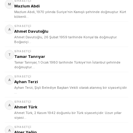
SIYASETÇI
M
Mazlum Abdi
Mazlum Abdi, 1970 yılında Suriye'nin Kamışlı şehrinde doğmuştur. Kürt
kökenli…
SIYASETÇI
A
Ahmet Davutoğlu
Ahmet Davutoğlu, 26 Şubat 1959 tarihinde Konya'da doğmuştur.
Boğaziçi…
SIYASETÇI
T
Tamar Tanrıyar
Tamar Tanrıyar, 1 Ocak 1980 tarihinde Türkiye'nin İstanbul şehrinde
doğmuştur.…
SIYASETÇI
A
Ayhan Terzi
Ayhan Terzi, Şişli Belediye Başkan Vekili olarak atanmış bir siyasetçidir.
…
SIYASETÇI
A
Ahmet Türk
Ahmet Türk, 2 Kasım 1942 doğumlu bir Türk siyasetçidir. Uzun yıllar
siyasi…
SIYASETÇI
A
Alper Yeğin