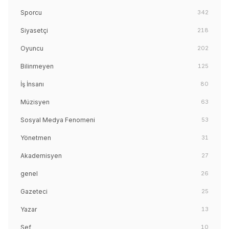
Sporcu
342
Siyasetçi
218
Oyuncu
202
Bilinmeyen
125
İş İnsanı
80
Müzisyen
63
Sosyal Medya Fenomeni
53
Yönetmen
31
Akademisyen
27
genel
26
Gazeteci
25
Yazar
13
Şef
10