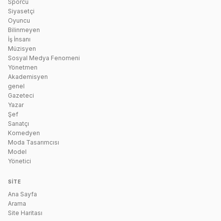
Sporcu
Siyasetçi
Oyuncu
Bilinmeyen
İş İnsanı
Müzisyen
Sosyal Medya Fenomeni
Yönetmen
Akademisyen
genel
Gazeteci
Yazar
Şef
Sanatçı
Komedyen
Moda Tasarımcısı
Model
Yönetici
SITE
Ana Sayfa
Arama
Site Haritası