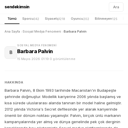
sendekimsin
Ara
Tümü
Sporcu
Siyasetçi
Oyuncu
Bilinmeyen
İş 
342
218
202
125
Ana Sayfa
Sosyal Medya Fenomeni
Barbara Palvin
SOSYAL MEDYA FENOMENI
Barbara Palvin
B
15 Mayıs 2026 01:19
·
0 görüntülenme
HAKKINDA
Barbara Palvin, 8 Ekim 1993 tarihinde Macaristan'ın Budapeşte
şehrinde doğmuştur. Modellik kariyerine 2006 yılında başlamış ve
kısa sürede uluslararası alanda tanınan bir model haline gelmiştir.
2012 yılında Victoria's Secret defilesinde yer alarak kariyerinde
önemli bir dönüm noktası yaşamıştır. Palvin, birçok ünlü markanın
kampanyalarında yer almış ve dünya genelinde pek çok derginin