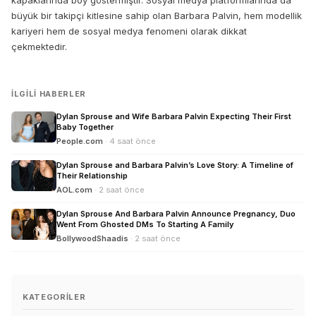
kapaklarında boy göstermiştir. Sosyal medya platformlarında da
büyük bir takipçi kitlesine sahip olan Barbara Palvin, hem modellik
kariyeri hem de sosyal medya fenomeni olarak dikkat
çekmektedir.
İLGILI HABERLER
Dylan Sprouse and Wife Barbara Palvin Expecting Their First
Baby Together
People.com
· 4 saat önce
Dylan Sprouse and Barbara Palvin’s Love Story: A Timeline of
Their Relationship
AOL.com
· 2 saat önce
Dylan Sprouse And Barbara Palvin Announce Pregnancy, Duo
Went From Ghosted DMs To Starting A Family
BollywoodShaadis
· 2 saat önce
KATEGORILER