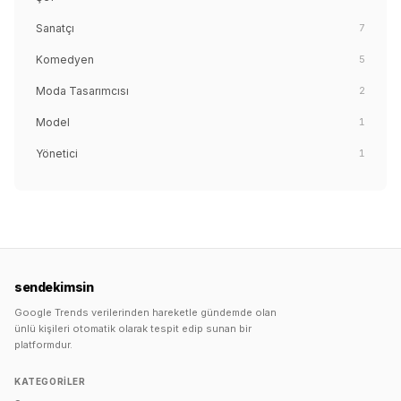
Sanatçı
7
Komedyen
5
Moda Tasarımcısı
2
Model
1
Yönetici
1
sendekimsin
Google Trends verilerinden hareketle gündemde olan
ünlü kişileri otomatik olarak tespit edip sunan bir
platformdur.
KATEGORILER