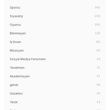
Sporcu
342
Siyasetçi
218
Oyuncu
202
Bilinmeyen
125
İş İnsanı
80
Müzisyen
63
Sosyal Medya Fenomeni
53
Yönetmen
31
Akademisyen
27
genel
26
Gazeteci
25
Yazar
13