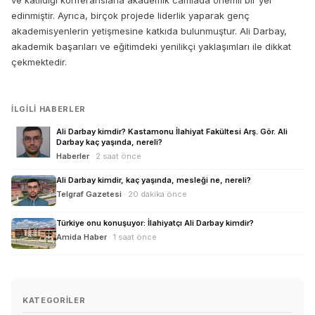
ve katıldığı konferanslarla akademik camiada önemli bir yer
edinmiştir. Ayrıca, birçok projede liderlik yaparak genç
akademisyenlerin yetişmesine katkıda bulunmuştur. Ali Darbay,
akademik başarıları ve eğitimdeki yenilikçi yaklaşımları ile dikkat
çekmektedir.
İLGILI HABERLER
Ali Darbay kimdir? Kastamonu İlahiyat Fakültesi Arş. Gör. Ali
Darbay kaç yaşında, nereli?
Haberler
· 2 saat önce
Ali Darbay kimdir, kaç yaşında, mesleği ne, nereli?
Telgraf Gazetesi
· 20 dakika önce
Türkiye onu konuşuyor: İlahiyatçı Ali Darbay kimdir?
Amida Haber
· 1 saat önce
KATEGORILER