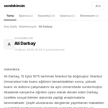
sendekimsin
Ara
Tümü
Sporcu
Siyasetçi
Oyuncu
Bilinmeyen
İş 
342
218
202
125
Ana Sayfa
Akademisyen
Ali Darbay
AKADEMISYEN
Ali Darbay
A
14 Mayıs 2026 16:59
·
0 görüntülenme
HAKKINDA
Ali Darbay, 15 Eylül 1975 tarihinde İstanbul'da doğmuştur. İstanbul
Üniversitesi'nde lisans eğitimini tamamladıktan sonra, yüksek
lisans ve doktora çalışmalarını da aynı üniversitede sürdürmüştür.
Akademik kariyerine öğretim üyesi olarak devam eden Darbay,
özellikle sosyal bilimler alanında yaptığı araştırmalarla
tanınmaktadır. Çeşitli uluslararası dergilerde yayımlanan makaleleri