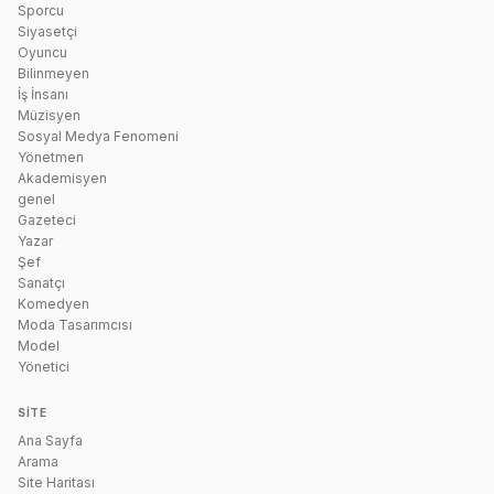
Sporcu
Siyasetçi
Oyuncu
Bilinmeyen
İş İnsanı
Müzisyen
Sosyal Medya Fenomeni
Yönetmen
Akademisyen
genel
Gazeteci
Yazar
Şef
Sanatçı
Komedyen
Moda Tasarımcısı
Model
Yönetici
SITE
Ana Sayfa
Arama
Site Haritası