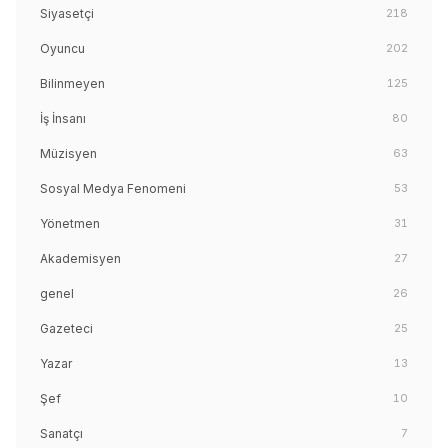
Siyasetçi
218
Oyuncu
202
Bilinmeyen
125
İş İnsanı
80
Müzisyen
63
Sosyal Medya Fenomeni
53
Yönetmen
31
Akademisyen
27
genel
26
Gazeteci
25
Yazar
13
Şef
10
Sanatçı
7