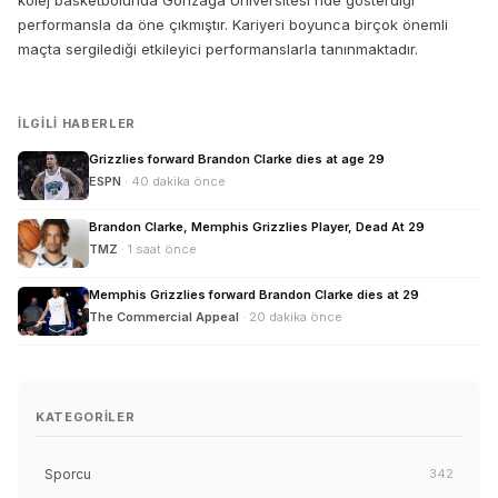
kolej basketbolunda Gonzaga Üniversitesi'nde gösterdiği
performansla da öne çıkmıştır. Kariyeri boyunca birçok önemli
maçta sergilediği etkileyici performanslarla tanınmaktadır.
İLGILI HABERLER
Grizzlies forward Brandon Clarke dies at age 29
ESPN
· 40 dakika önce
Brandon Clarke, Memphis Grizzlies Player, Dead At 29
TMZ
· 1 saat önce
Memphis Grizzlies forward Brandon Clarke dies at 29
The Commercial Appeal
· 20 dakika önce
KATEGORILER
Sporcu
342