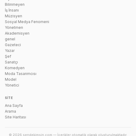
Bilinmeyen
İş İnsanı
Müzisyen
Sosyal Medya Fenomeni
Yönetmen
Akademisyen
genel
Gazeteci
Yazar
Şef
Sanatçı
Komedyen
Moda Tasarımcısı
Model
Yönetici
SITE
Ana Sayfa
Arama
Site Haritası
© 2026 sendekimsin.com — İçerikler otomatik olarak oluşturulmaktadır.