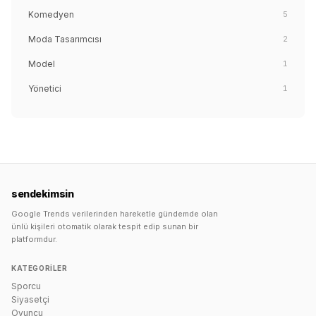
Komedyen
5
Moda Tasarımcısı
2
Model
1
Yönetici
1
sendekimsin
Google Trends verilerinden hareketle gündemde olan
ünlü kişileri otomatik olarak tespit edip sunan bir
platformdur.
KATEGORILER
Sporcu
Siyasetçi
Oyuncu