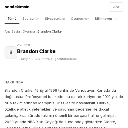
sendekimsin
Ara
Tümü
Sporcu
Siyasetçi
Oyuncu
Bilinmeyen
İş 
342
218
202
125
Ana Sayfa
Oyuncu
Brandon Clarke
OYUNCU
Brandon Clarke
B
12 Mayıs 2026 22:29
·
0 görüntülenme
HAKKINDA
Brandon Clarke, 19 Eylül 1996 tarihinde Vancouver, Kanada'da
doğmuştur. Profesyonel basketbolcu olarak kariyerine 2019 yılında
NBA takımlarından Memphis Grizzlies'te başlamıştır. Clarke,
özellikle atletik yetenekleri ve savunma becerileri ile dikkat
çekmiş, kısa sürede takımın önemli bir parçası haline gelmiştir.
2020 yılında NBA Yılın Çaylağı ödülüne aday gösterilen Clarke,