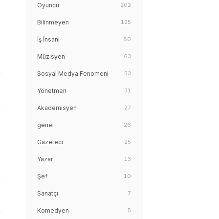
Oyuncu
202
Bilinmeyen
125
İş İnsanı
80
Müzisyen
63
Sosyal Medya Fenomeni
53
Yönetmen
31
Akademisyen
27
genel
26
Gazeteci
25
Yazar
13
Şef
10
Sanatçı
7
Komedyen
5