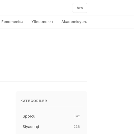
Ara
a Fenomeni
Yönetmen
Akademisyen
genel
Gazete
53
31
27
26
KATEGORILER
Sporcu
342
Siyasetçi
218