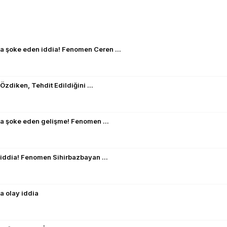
da şoke eden iddia! Fenomen Ceren ...
zdiken, Tehdit Edildiğini ...
da şoke eden gelişme! Fenomen ...
k iddia! Fenomen Sihirbazbayan ...
a olay iddia