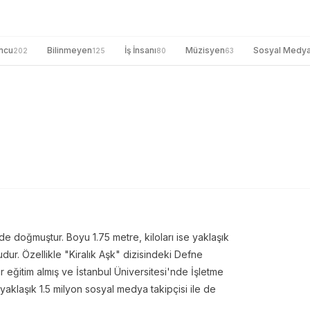
ncu
Bilinmeyen
İş İnsanı
Müzisyen
Sosyal Medy
202
125
80
63
de doğmuştur. Boyu 1.75 metre, kiloları ise yaklaşık
dur. Özellikle "Kiralık Aşk" dizisindeki Defne
 bir eğitim almış ve İstanbul Üniversitesi'nde İşletme
aklaşık 1.5 milyon sosyal medya takipçisi ile de