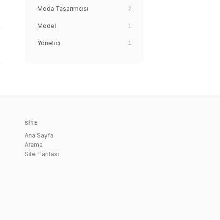
Moda Tasarımcısı
2
Model
1
Yönetici
1
SITE
Ana Sayfa
Arama
Site Haritası