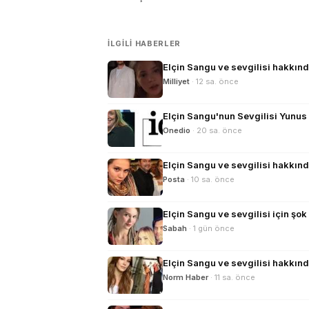
İLGILI HABERLER
Elçin Sangu ve sevgilisi hakkın
Milliyet
· 12 sa. önce
Elçin Sangu'nun Sevgilisi Yunus Ö
Onedio
· 20 sa. önce
Elçin Sangu ve sevgilisi hakkın
Posta
· 10 sa. önce
Elçin Sangu ve sevgilisi için şo
Sabah
· 1 gün önce
Elçin Sangu ve sevgilisi hakkınd
Norm Haber
· 11 sa. önce