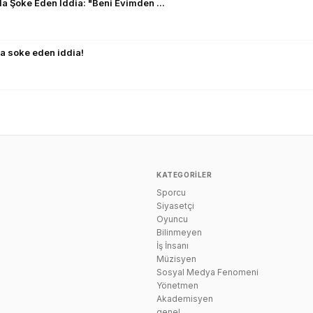
a Şoke Eden İddia: "Beni Evimden ...
da soke eden iddia!
KATEGORILER
Sporcu
n
Siyasetçi
Oyuncu
Bilinmeyen
İş İnsanı
Müzisyen
Sosyal Medya Fenomeni
Yönetmen
Akademisyen
genel