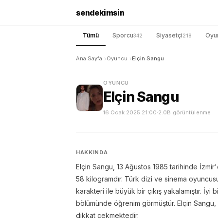
sendekimsin
Tümü
Sporcu
Siyasetçi
Oyu
342
218
Ana Sayfa
Oyuncu
Elçin Sangu
OYUNCU
Elçin Sangu
16 Ocak 2025 21:00
·
2.0B görüntülenme
HAKKINDA
Elçin Sangu, 13 Ağustos 1985 tarihinde İzmir'
58 kilogramdır. Türk dizi ve sinema oyuncusu
karakteri ile büyük bir çıkış yakalamıştır. İyi
bölümünde öğrenim görmüştür. Elçin Sangu, y
dikkat çekmektedir.