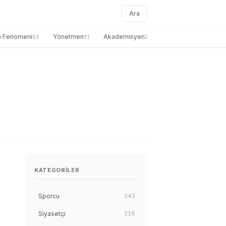
Ara
a Fenomeni
Yönetmen
Akademisyen
genel
Gazete
53
31
27
26
KATEGORILER
Sporcu
342
Siyasetçi
218