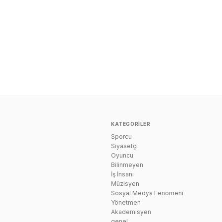
KATEGORILER
Sporcu
n
Siyasetçi
Oyuncu
Bilinmeyen
İş İnsanı
Müzisyen
Sosyal Medya Fenomeni
Yönetmen
Akademisyen
genel