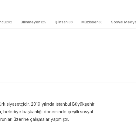
ncu
Bilinmeyen
İş İnsanı
Müzisyen
Sosyal Medy
202
125
80
63
 siyasetçidir. 2019 yılında İstanbul Büyükşehir
u, belediye başkanlığı döneminde çeşitli sosyal
unları üzerine çalışmalar yapmıştır.