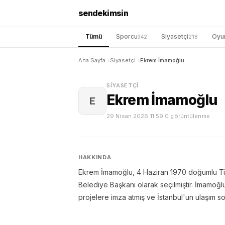
sendekimsin
Tümü
Sporcu
Siyasetçi
Oyu
342
218
Ana Sayfa
Siyasetçi
Ekrem İmamoğlu
SIYASETÇI
Ekrem İmamoğlu
E
29 Nisan 2026 11:59
·
0 görüntülenme
HAKKINDA
Ekrem İmamoğlu, 4 Haziran 1970 doğumlu Türk
Belediye Başkanı olarak seçilmiştir. İmamoğl
projelere imza atmış ve İstanbul'un ulaşım sor