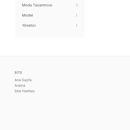
Moda Tasarımcısı
2
Model
1
Yönetici
1
SITE
Ana Sayfa
Arama
Site Haritası