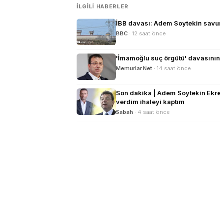
İLGILI HABERLER
İBB davası: Adem Soytekin savunm
BBC
· 12 saat önce
'İmamoğlu suç örgütü' davasının
Memurlar.Net
· 14 saat önce
Son dakika | Adem Soytekin Ekre
verdim ihaleyi kaptım
Sabah
· 4 saat önce