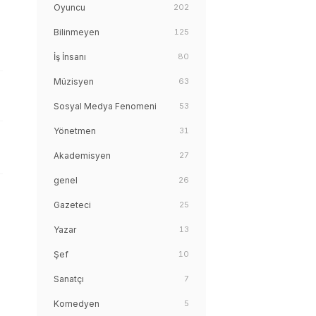
Oyuncu
202
Bilinmeyen
125
İş İnsanı
80
Müzisyen
63
Sosyal Medya Fenomeni
53
Yönetmen
31
Akademisyen
27
genel
26
Gazeteci
25
Yazar
13
Şef
10
Sanatçı
7
Komedyen
5