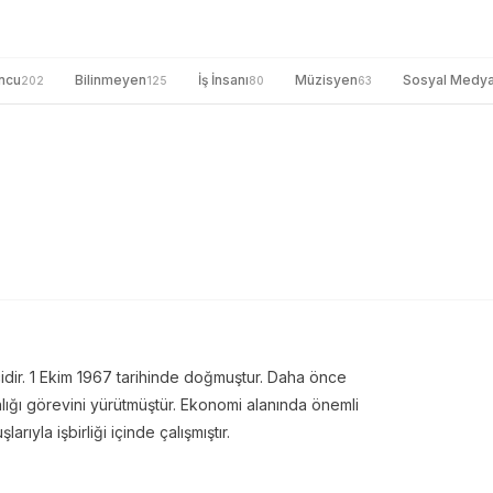
ncu
Bilinmeyen
İş İnsanı
Müzisyen
Sosyal Medy
202
125
80
63
dir. 1 Ekim 1967 tarihinde doğmuştur. Daha önce
ığı görevini yürütmüştür. Ekonomi alanında önemli
arıyla işbirliği içinde çalışmıştır.