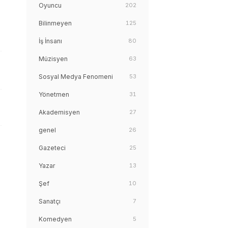
Oyuncu
202
Bilinmeyen
125
İş İnsanı
80
Müzisyen
63
Sosyal Medya Fenomeni
53
Yönetmen
31
Akademisyen
27
genel
26
Gazeteci
25
Yazar
13
Şef
10
Sanatçı
7
Komedyen
5