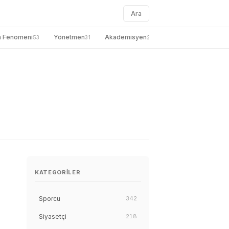
Ara
a Fenomeni
Yönetmen
Akademisyen
genel
Gazete
53
31
27
26
KATEGORILER
Sporcu
342
Siyasetçi
218