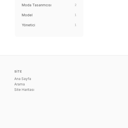
Moda Tasarımcısı
2
Model
1
Yönetici
1
SITE
Ana Sayfa
Arama
Site Haritası