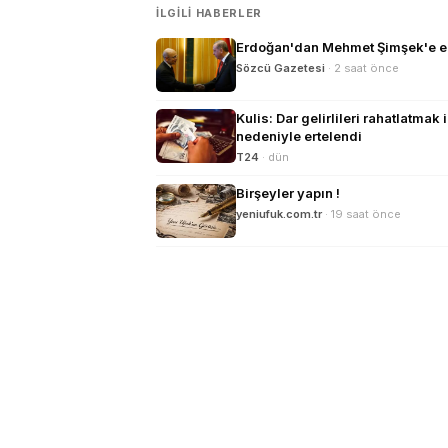
İLGILI HABERLER
Erdoğan'dan Mehmet Şimşek'e eme
Sözcü Gazetesi
· 2 saat önce
Kulis: Dar gelirlileri rahatlatm
nedeniyle ertelendi
T24
· dün
Birşeyler yapın !
yeniufuk.com.tr
· 19 saat önce