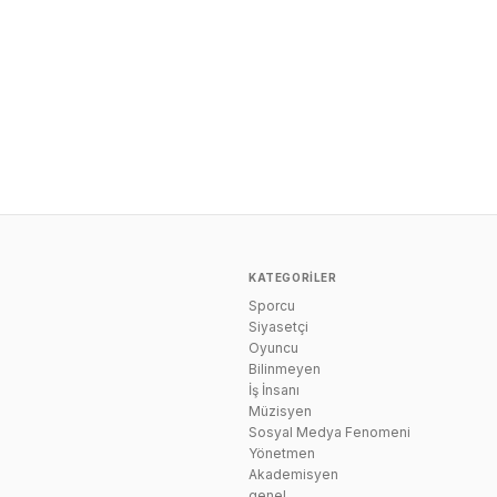
KATEGORILER
Sporcu
n
Siyasetçi
Oyuncu
Bilinmeyen
İş İnsanı
Müzisyen
Sosyal Medya Fenomeni
Yönetmen
Akademisyen
genel