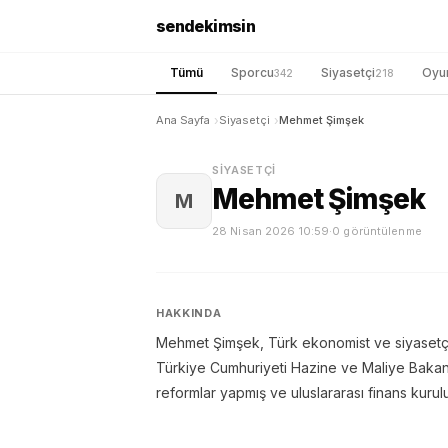
sendekimsin
Tümü
Sporcu
Siyasetçi
Oyu
342
218
Ana Sayfa
Siyasetçi
Mehmet Şimşek
SIYASETÇI
Mehmet Şimşek
M
28 Nisan 2026 10:59
·
0 görüntülenme
HAKKINDA
Mehmet Şimşek, Türk ekonomist ve siyasetçi
Türkiye Cumhuriyeti Hazine ve Maliye Bakanl
reformlar yapmış ve uluslararası finans kuruluşl