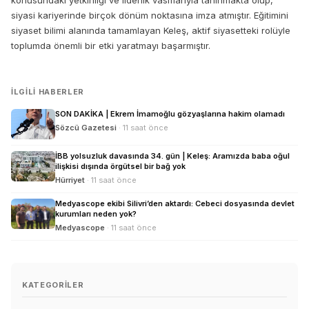
konusundaki yetkinliği ve liderlik vasıflarıyla tanınmakta olup,
siyasi kariyerinde birçok dönüm noktasına imza atmıştır. Eğitimini
siyaset bilimi alanında tamamlayan Keleş, aktif siyasetteki rolüyle
toplumda önemli bir etki yaratmayı başarmıştır.
İLGILI HABERLER
SON DAKİKA | Ekrem İmamoğlu gözyaşlarına hakim olamadı
Sözcü Gazetesi
· 11 saat önce
İBB yolsuzluk davasında 34. gün | Keleş: Aramızda baba oğul
ilişkisi dışında örgütsel bir bağ yok
Hürriyet
· 11 saat önce
Medyascope ekibi Silivri’den aktardı: Cebeci dosyasında devlet
kurumları neden yok?
Medyascope
· 11 saat önce
KATEGORILER