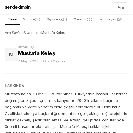
sendekimsin
Ara
Tümü
Sporcu
Siyasetçi
Oyuncu
Bilinmeyen
İş 
342
218
202
125
Ana Sayfa
Siyasetçi
Mustafa Keleş
SIYASETÇI
Mustafa Keleş
M
8 Mayıs 2026 04:20
·
0 görüntülenme
HAKKINDA
Mustafa Keleş, 1 Ocak 1975 tarihinde Türkiye'nin İstanbul şehrinde
doğmuştur. Siyasetçi olarak kariyerine 2000'li yılların başında
başlamış ve yerel yönetimlerde çeşitli görevlerde bulunmuştur.
Özellikle belediye başkanlığı döneminde gerçekleştirdiği projelerle
dikkat çekmiş, şehir planlaması ve altyapı geliştirme konularında
önemli başarılar elde etmiştir. Mustafa Keleş, halkla ilişkiler