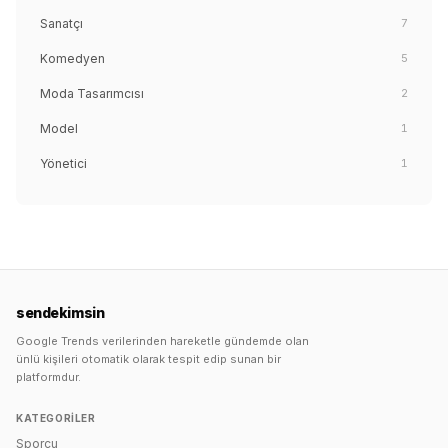
Sanatçı
7
Komedyen
5
Moda Tasarımcısı
2
Model
1
Yönetici
1
sendekimsin
Google Trends verilerinden hareketle gündemde olan
ünlü kişileri otomatik olarak tespit edip sunan bir
platformdur.
KATEGORILER
Sporcu