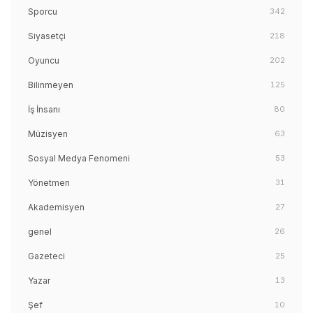
Sporcu
342
Siyasetçi
218
Oyuncu
202
Bilinmeyen
125
İş İnsanı
80
Müzisyen
63
Sosyal Medya Fenomeni
53
Yönetmen
31
Akademisyen
27
genel
26
Gazeteci
25
Yazar
13
Şef
10