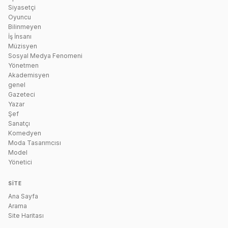
Siyasetçi
Oyuncu
Bilinmeyen
İş İnsanı
Müzisyen
Sosyal Medya Fenomeni
Yönetmen
Akademisyen
genel
Gazeteci
Yazar
Şef
Sanatçı
Komedyen
Moda Tasarımcısı
Model
Yönetici
SITE
Ana Sayfa
Arama
Site Haritası