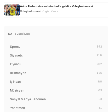
Arina Fedorovtseva İstanbul'a geldi - Voleybolunsesi
Voleybolunsesi
· 1 gün önce
KATEGORILER
Sporcu
342
Siyasetçi
218
Oyuncu
202
Bilinmeyen
125
İş İnsanı
80
Müzisyen
63
Sosyal Medya Fenomeni
53
Yönetmen
31