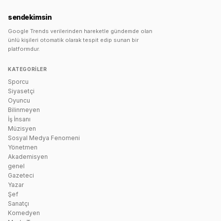
sendekimsin
Google Trends verilerinden hareketle gündemde olan
ünlü kişileri otomatik olarak tespit edip sunan bir
platformdur.
KATEGORILER
Sporcu
Siyasetçi
Oyuncu
Bilinmeyen
İş İnsanı
Müzisyen
Sosyal Medya Fenomeni
Yönetmen
Akademisyen
genel
Gazeteci
Yazar
Şef
Sanatçı
Komedyen