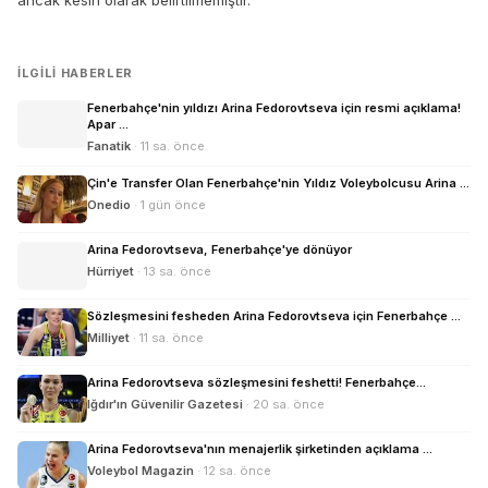
ancak kesin olarak belirtilmemiştir.
İLGILI HABERLER
Fenerbahçe'nin yıldızı Arina Fedorovtseva için resmi açıklama!
Apar ...
Fanatik
· 11 sa. önce
Çin'e Transfer Olan Fenerbahçe'nin Yıldız Voleybolcusu Arina ...
Onedio
· 1 gün önce
Arina Fedorovtseva, Fenerbahçe'ye dönüyor
Hürriyet
· 13 sa. önce
Sözleşmesini fesheden Arina Fedorovtseva için Fenerbahçe ...
Milliyet
· 11 sa. önce
Arina Fedorovtseva sözleşmesini feshetti! Fenerbahçe...
Iğdır'ın Güvenilir Gazetesi
· 20 sa. önce
Arina Fedorovtseva'nın menajerlik şirketinden açıklama ...
Voleybol Magazin
· 12 sa. önce