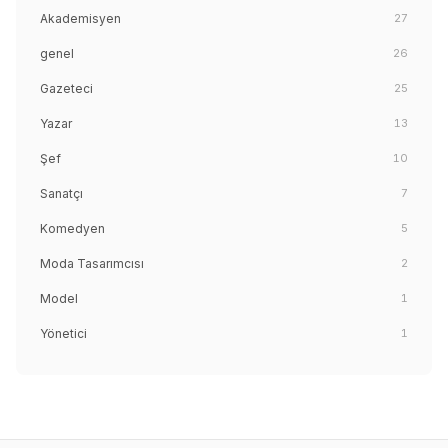
Akademisyen
27
genel
26
Gazeteci
25
Yazar
13
Şef
10
Sanatçı
7
Komedyen
5
Moda Tasarımcısı
2
Model
1
Yönetici
1