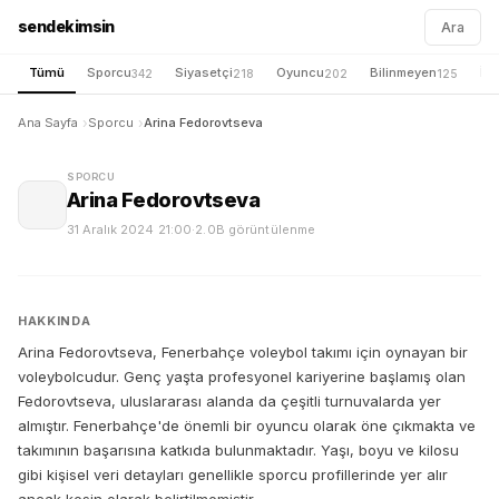
sendekimsin
Ara
Tümü
Sporcu
Siyasetçi
Oyuncu
Bilinmeyen
İş 
342
218
202
125
Ana Sayfa
Sporcu
Arina Fedorovtseva
SPORCU
Arina Fedorovtseva
31 Aralık 2024 21:00
·
2.0B görüntülenme
HAKKINDA
Arina Fedorovtseva, Fenerbahçe voleybol takımı için oynayan bir
voleybolcudur. Genç yaşta profesyonel kariyerine başlamış olan
Fedorovtseva, uluslararası alanda da çeşitli turnuvalarda yer
almıştır. Fenerbahçe'de önemli bir oyuncu olarak öne çıkmakta ve
takımının başarısına katkıda bulunmaktadır. Yaşı, boyu ve kilosu
gibi kişisel veri detayları genellikle sporcu profillerinde yer alır