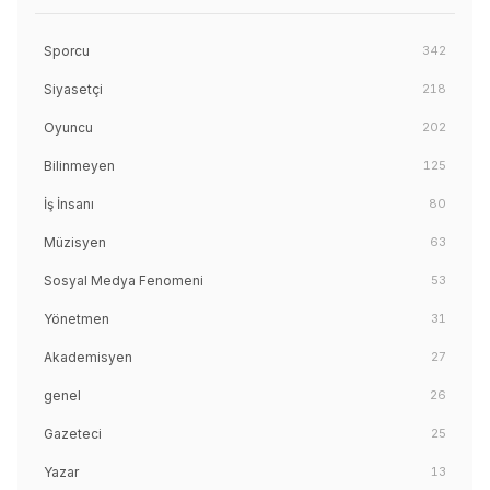
Sporcu
342
Siyasetçi
218
Oyuncu
202
Bilinmeyen
125
İş İnsanı
80
Müzisyen
63
Sosyal Medya Fenomeni
53
Yönetmen
31
Akademisyen
27
genel
26
Gazeteci
25
Yazar
13