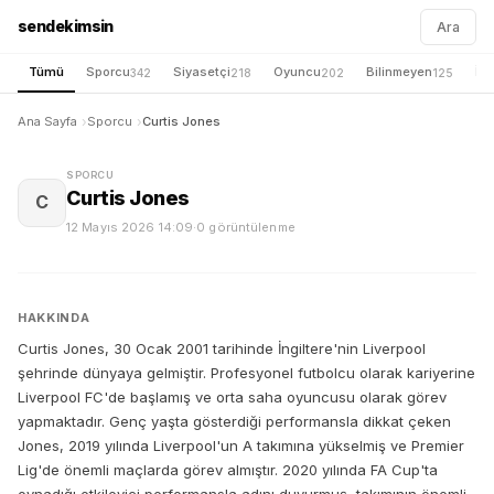
sendekimsin
Ara
Tümü
Sporcu
Siyasetçi
Oyuncu
Bilinmeyen
İş 
342
218
202
125
Ana Sayfa
Sporcu
Curtis Jones
SPORCU
Curtis Jones
C
12 Mayıs 2026 14:09
·
0 görüntülenme
HAKKINDA
Curtis Jones, 30 Ocak 2001 tarihinde İngiltere'nin Liverpool
şehrinde dünyaya gelmiştir. Profesyonel futbolcu olarak kariyerine
Liverpool FC'de başlamış ve orta saha oyuncusu olarak görev
yapmaktadır. Genç yaşta gösterdiği performansla dikkat çeken
Jones, 2019 yılında Liverpool'un A takımına yükselmiş ve Premier
Lig'de önemli maçlarda görev almıştır. 2020 yılında FA Cup'ta