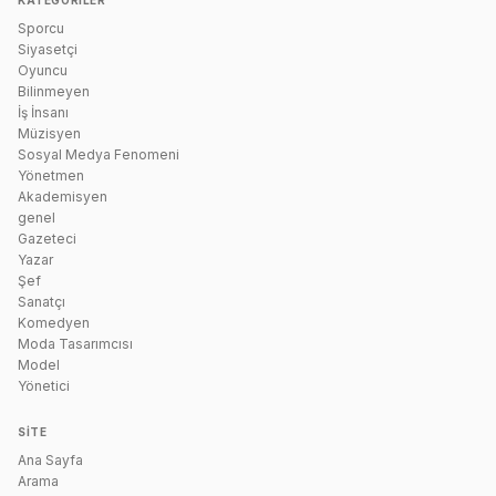
KATEGORILER
Sporcu
Siyasetçi
Oyuncu
Bilinmeyen
İş İnsanı
Müzisyen
Sosyal Medya Fenomeni
Yönetmen
Akademisyen
genel
Gazeteci
Yazar
Şef
Sanatçı
Komedyen
Moda Tasarımcısı
Model
Yönetici
SITE
Ana Sayfa
Arama