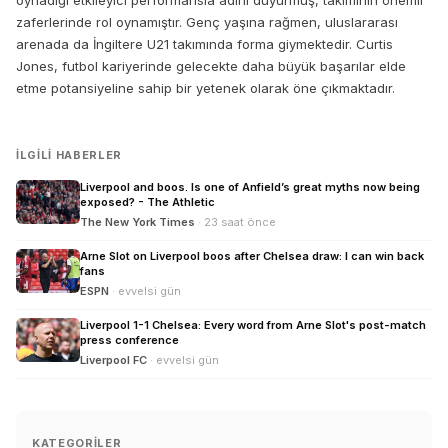
oynadığı etkileyici performansla adını duyurmuş, takımının önemli
zaferlerinde rol oynamıştır. Genç yaşına rağmen, uluslararası
arenada da İngiltere U21 takımında forma giymektedir. Curtis
Jones, futbol kariyerinde gelecekte daha büyük başarılar elde
etme potansiyeline sahip bir yetenek olarak öne çıkmaktadır.
İLGILI HABERLER
Liverpool and boos. Is one of Anfield’s great myths now being
exposed? - The Athletic
The New York Times
· 23 saat önce
Arne Slot on Liverpool boos after Chelsea draw: I can win back
fans
ESPN
· evvelsi gün
Liverpool 1-1 Chelsea: Every word from Arne Slot's post-match
press conference
Liverpool FC
· evvelsi gün
KATEGORILER