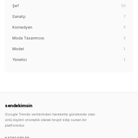
Şef
10
Sanatçı
7
Komedyen
5
Moda Tasarımcısı
2
Model
1
Yönetici
1
sendekimsin
Google Trends verilerinden hareketle gündemde olan
ünlü kişileri otomatik olarak tespit edip sunan bir
platformdur.