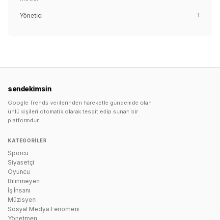
Yönetici
1
sendekimsin
Google Trends verilerinden hareketle gündemde olan
ünlü kişileri otomatik olarak tespit edip sunan bir
platformdur.
KATEGORILER
Sporcu
Siyasetçi
Oyuncu
Bilinmeyen
İş İnsanı
Müzisyen
Sosyal Medya Fenomeni
Yönetmen