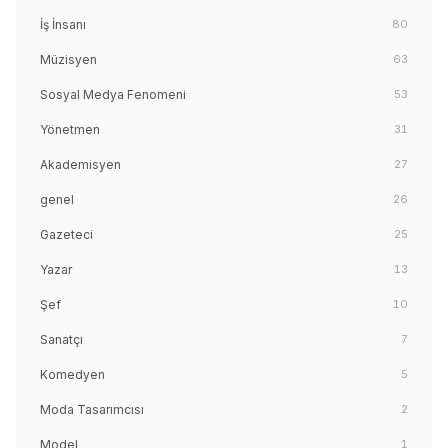
İş İnsanı
80
Müzisyen
63
Sosyal Medya Fenomeni
53
Yönetmen
31
Akademisyen
27
genel
26
Gazeteci
25
Yazar
13
Şef
10
Sanatçı
7
Komedyen
5
Moda Tasarımcısı
2
Model
1