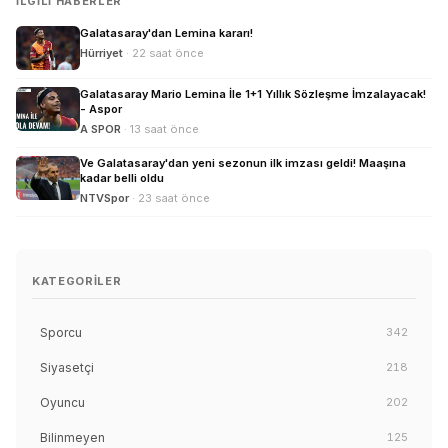
İLGILI HABERLER
Galatasaray'dan Lemina kararı!
Hürriyet
· 22 saat önce
Galatasaray Mario Lemina İle 1+1 Yıllık Sözleşme İmzalayacak!
- Aspor
A SPOR
· 13 saat önce
Ve Galatasaray'dan yeni sezonun ilk imzası geldi! Maaşına
kadar belli oldu
NTVSpor
· 23 saat önce
KATEGORILER
Sporcu
342
Siyasetçi
218
Oyuncu
202
Bilinmeyen
125