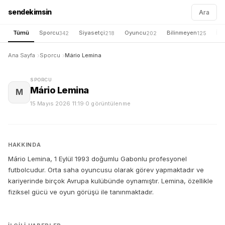
sendekimsin
Ara
Tümü
Sporcu
Siyasetçi
Oyuncu
Bilinmeyen
İş 
342
218
202
125
Ana Sayfa
Sporcu
Mário Lemina
SPORCU
Mário Lemina
M
15 Mayıs 2026 11:19
·
0 görüntülenme
HAKKINDA
Mário Lemina, 1 Eylül 1993 doğumlu Gabonlu profesyonel
futbolcudur. Orta saha oyuncusu olarak görev yapmaktadır ve
kariyerinde birçok Avrupa kulübünde oynamıştır. Lemina, özellikle
fiziksel gücü ve oyun görüşü ile tanınmaktadır.